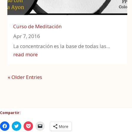
Curso de Meditación
Apr 7, 2016
La concentración es la base de todas las...
read more
« Older Entries
Compartir:
Click
Click
Click
Click
More
to
to
to
to